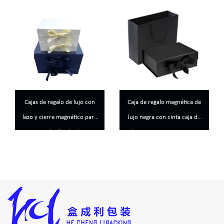
Cajas de regalo de lujo con
Caja de regalo magnética de
lazo y cierre magnético para
lujo negra con cinta caja de
cumpleaños bodas
almacenamiento resistente
aniversarios navidad
plegable perfecta para el
a
cumpleaños del día del padre