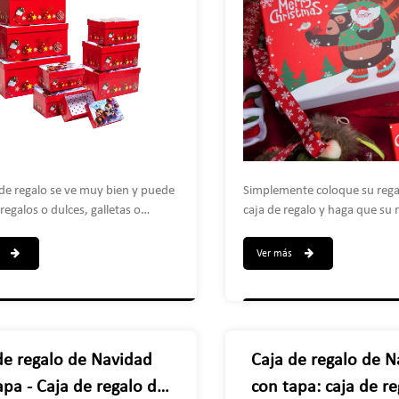
reutilizables, esta sencilla caj
ad (rojo)
realza su regalo y lo transfo
exhibición única.
 de regalo se ve muy bien y puede
Simplemente coloque su rega
regalos o dulces, galletas o
caja de regalo y haga que su 
s. Combina con una cinta para
mejor que nunca. Tus amigos,
propio regalo de Navidad.
vecinos y colegas estarán ans
s
Ver más
 para decoraciones, baratijas,
abrir tu regalo y seguramente
 lociones, corbatas, calcetines y
muchos elogios. Úselo en re
 cajas en sí también son geniales
navideñas como fiestas, inte
oración navideña!
regalos, obsequios de oficina
Navidad. Podemos personaliz
de regalo de Navidad
Caja de regalo de 
tamaño.
apa - Caja de regalo de
con tapa: caja de r