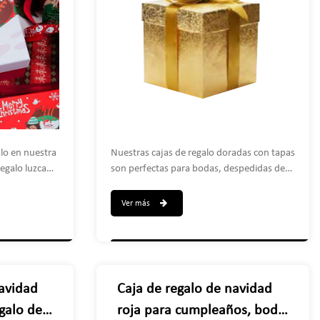
a de regalo
rma en una
lo en nuestra
Nuestras cajas de regalo doradas con tapas
regalo luzca
son perfectas para bodas, despedidas de
 familiares,
soltera, baby shower, aniversarios, fiestas
iosos por
de cumpleaños, decoración de regalos de
Ver más
 recibirás
Navidad, fiestas infantiles o ventas de
uniones
dulces. jabones, perfumes, maquillaje,
rcambios de
joyas u otro pequeño regalo.
 o regalos de
ar cualquier
Navidad
Caja de regalo de navidad
egalo de
roja para cumpleaños, boda