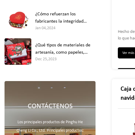
integridad estructural general
de las cajas de regalo con
¿Cómo refuerzan los
forma de corazón?
fabricantes la integridad
Jan 04,2024
estructural de las cajas de
Hecho de 
regalo con forma de corazón,
lo que ha
especialmente para tamaños
¿Qué tipos de materiales de
muy resis
más grandes o contenidos más
regalo cu
artesanía, como papeles,
Ver má
pesados?
oculto, q
Dec 25,2023
pegamentos y adornos,
cerrar re
funcionan mejor para hacer a
regalo so
mano cajas de regalos
labiales, 
navideños festivos?
etc.
Caja 
navid
CONTÁCTENOS
caja 
diseñ
Los principales productos de Pinghu He
perfe
Cheng Li Co., Ltd. Principales productos:
regal