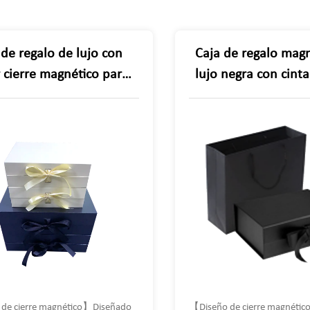
 de regalo de lujo con
Caja de regalo magn
y cierre magnético para
lujo negra con cinta
leaños bodas
almacenamiento res
rsarios navidad
plegable perfecta p
cumpleaños del día
padre
de cierre magnético】Diseñado
【Diseño de cierre magnéti