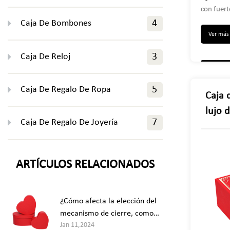
con fuer
que la ca
Caja De Bombones
4
fácilment
Ver má
seguro pa
La cinta 
Caja De Reloj
3
una experienc
alta cali
calidad r
Caja De Regalo De Ropa
5
Caja 
caja de r
lujo 
tapas, co
Caja De Regalo De Joyería
7
tapas. La
reloj
magnétic
cambiar la cinta. 【Apl
elegante 
ARTÍCULOS RELACIONADOS
destaque
aniversa
cualquier
¿Cómo afecta la elección del
para joyer
manualida
mecanismo de cierre, como
Jan 11,2024
los cierres magnéticos, a la