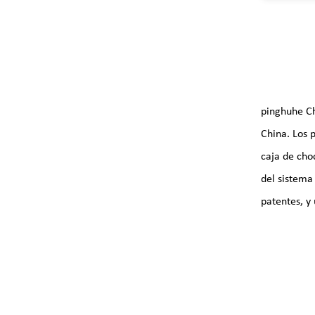
encantará
resistent
pueden ut
reutiliza
component
juguetes
document
pinghuhe Ch
China. Los 
caja de choc
del sistema
patentes, y