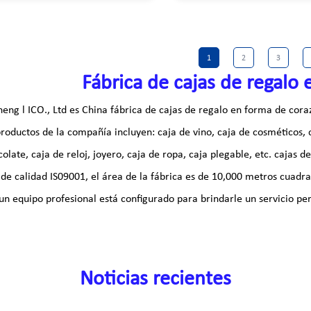
. Para el hogar o la oficina, estas
completo incluye: Large-10.5
es cajas de almacenamiento se
Medio-9.5 X 9.5 X 6.25 | Pe
ilizar como cajas de regalo
8,5 X 5,25 pulgadas
bles, caja de almacenamiento de
1
2
3
es electrónicos, caja de
Fábrica de cajas de regalo
, caja de almacenamiento de
os, contenedor de CD/DVD, etc.
eng l ICO., Ltd es
China fábrica de cajas de regalo en forma de cora
productos de la compañía incluyen: caja de vino, caja de cosméticos, 
olate, caja de reloj, joyero, caja de ropa, caja plegable, etc.
cajas d
 de calidad IS09001, el área de la fábrica es de 10,000 metros cuadr
 un equipo profesional está configurado para brindarle un servicio pe
Noticias recientes