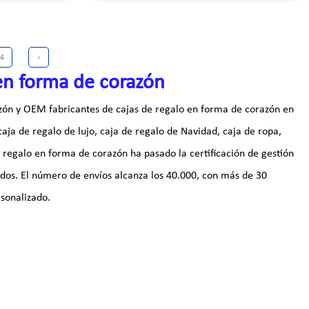
 X 10.5 X 7|
queño: 8,5 X
4
›
 en forma de corazón
zón
y
OEM fabricantes de cajas de regalo en forma de corazón
en
caja de regalo de lujo, caja de regalo de Navidad, caja de ropa,
e regalo en forma de corazón
ha pasado la certificación de gestión
ados. El número de envíos alcanza los 40.000, con más de 30
rsonalizado.