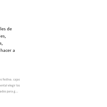
les de
es,
s,
 hacer a
s
 festiva. cajas
ntal elegir los
ados para g...