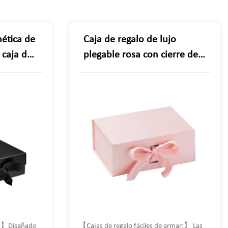
ética de
Caja de regalo de lujo
 caja de
plegable rosa con cierre de
istente
imán con cinta para
ara el
aniversarios del día del
 del
padre, cumpleaños,
propuestas de damas de
honor y más
co】Diseñado
【Cajas de regalo fáciles de armar:】 Las