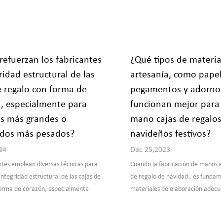
efuerzan los fabricantes
¿Qué tipos de materia
ridad estructural de las
artesanía, como papel
e regalo con forma de
pegamentos y adorno
, especialmente para
funcionan mejor para
s más grandes o
mano cajas de regalo
idos más pesados?
navideños festivos?
24
Dec 25,2023
ntes emplean diversas técnicas para
Cuando la fabricación de manos es
 integridad estructural de las cajas de
de regalo de navidad , es fundame
forma de corazón, especialmente
materiales de elaboración adecu