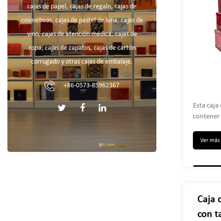
cajas de papel, cajas de regalo, cajas de
navid
cosméticos, cajas de pastel de luna, cajas de
vino, cajas de atención médica, cajas de
ropa, cajas de zapatos, cajas de cartón
corrugado y otras cajas de embalaje.
+86-0573-85962367
Esta caja
contener 
chocolate
hacer tu 
Ver má
¡Perfecto
perfumes,
más! ¡Las
como dec
Caja 
con t