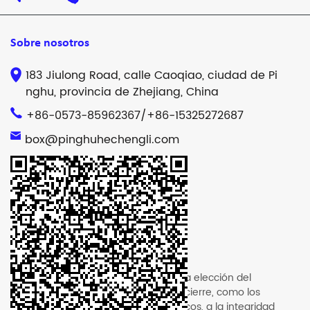
Sobre nosotros
183 Jiulong Road, calle Caoqiao, ciudad de Pi
nghu, provincia de Zhejiang, China
+86-0573-85962367/+86-15325272687
box@pinghuhechengli.com
Noticias recientes
Jan 11, 2024
¿Cómo afecta la elección del
mecanismo de cierre, como los
cierres magnéticos, a la integridad