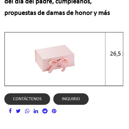
del día del padre, cumpleaños,
propuestas de damas de honor y más
26,5 x 
CONTÁCTENOS
INQUIRIO